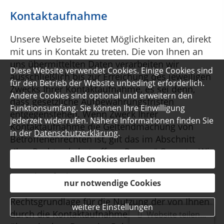
Kontaktaufnahme
Unsere Webseite bietet Möglichkeiten an, direkt
mit uns in Kontakt zu treten. Die von Ihnen an
uns übermittelten Daten verarbeiten wir
Diese Website verwendet Cookies. Einige Cookies sind
ausschließlich bis zur Erreichung des jeweiligen
für den Betrieb der Website unbedingt erforderlich.
Zwecks Ihrer Kontaktaufnahme, es sei denn,
Andere Cookies sind optional und erweitern den
dass gesetzliche Aufbewahrungsfristen
Funktionsumfang. Sie können Ihre Einwilligung
entgegenstehen. Wenn Zweck Ihrer
jederzeit widerrufen. Nähere Informationen finden Sie
Kontaktaufnahme die Geltendmachung von
in der
Datenschutzerklärung
.
Betroffenenrechten ist, gilt das im Abschnitt
„Ihre Rechte als betroffene Person“ Gesagte. Wir
alle Cookies erlauben
verarbeiten sämtliche von Ihnen bei der
Kontaktaufnahme angegebenen Daten, z.B.
nur notwendige Cookies
Ihren Namen und E-Mail-Adresse. Die
Rechtsgrundlage für die Nutzung der von Ihnen
weitere Einstellungen
durch die Kontaktaufnahme an uns
Website teilen...