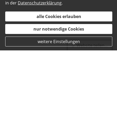
in der
Datenschutzerklärung
.
alle Cookies erlauben
nur notwendige Cookies
weitere Einstellungen
Website teilen...
News-Archiv | Artikel vom
20.05.2026
Pferd & Reiter: Weil
Verantwortung nicht am
Stalltor endet